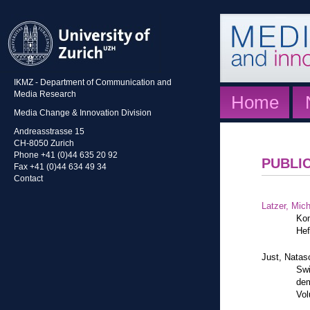
IKMZ - Department of Communication and
Media Research
Home
Media Change & Innovation Division
Andreasstrasse 15
CH-8050 Zurich
Phone +41 (0)44 635 20 92
PUBLI
Fax +41 (0)44 634 49 34
Contact
Latzer, Mic
Kom
Hef
Just, Natas
Swi
dem
Vol