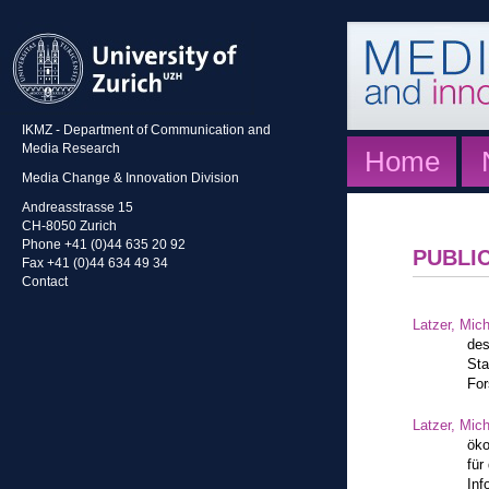
IKMZ - Department of Communication and
Media Research
Home
Media Change & Innovation Division
Andreasstrasse 15
CH-8050 Zurich
Phone +41 (0)44 635 20 92
PUBLI
Fax +41 (0)44 634 49 34
Contact
Latzer, Mic
des
Sta
For
Latzer, Mic
öko
für
Inf