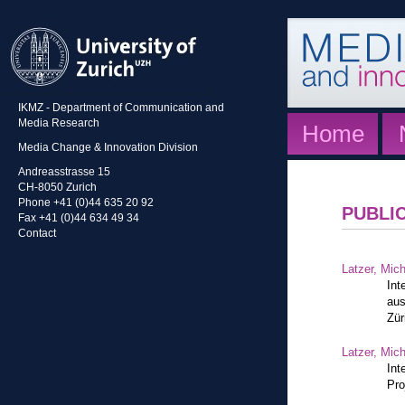
IKMZ - Department of Communication and
Media Research
Home
Media Change & Innovation Division
Andreasstrasse 15
CH-8050 Zurich
Phone +41 (0)44 635 20 92
PUBLI
Fax +41 (0)44 634 49 34
Contact
Latzer, Mic
Int
aus
Zür
Latzer, Mic
Int
Pro