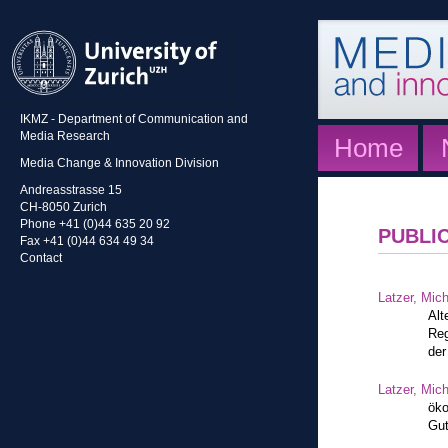
IKMZ - Department of Communication and
Media Research
Home
Media Change & Innovation Division
Andreasstrasse 15
CH-8050 Zurich
Phone +41 (0)44 635 20 92
PUBLI
Fax +41 (0)44 634 49 34
Contact
Latzer, Mic
Alt
Reg
der
Latzer, Mic
öko
Gut