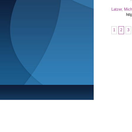
Latzer, Mic
htt
1
2
3