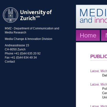
IKMZ - Department of Communication and
Media Research
Home
Media Change & Innovation Division
Andreasstrasse 15
CH-8050 Zurich
Phone +41 (0)44 635 20 92
PUBLI
Fax +41 (0)44 634 49 34
Contact
Latzer, Mic
Dat
Latzer, Mic
Pol
Cen
Uni
Latzer, Mic