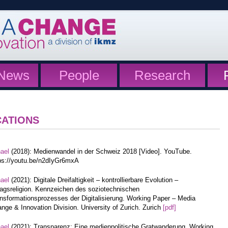
News
People
Research
CATIONS
hael
(2018): Medienwandel in der Schweiz 2018 [Video]. YouTube.
ps://youtu.be/n2dIyGr6mxA
hael
(2021): Digitale Dreifaltigkeit – kontrollierbare Evolution –
tagsreligion. Kennzeichen des soziotechnischen
nsformationsprozesses der Digitalisierung. Working Paper – Media
nge & Innovation Division. University of Zurich. Zurich
[pdf]
hael
(2021): Transparenz: Eine medienpolitische Gratwanderung. Working