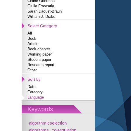
Céline Odermatt
Giulia Frascaria
Sarah Daoust-Braun
William J. Drake
Select Category
All
Book
Article
Book chapter
Working paper
Student paper
Research report
Other
Sort by
Date
Category
Language
Keywords
algorithmicselection
algorithms
co-regulation