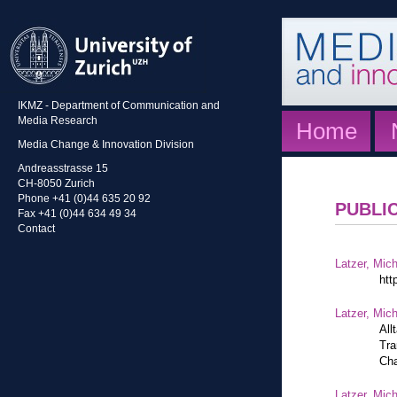
IKMZ - Department of Communication and
Media Research
Home
Media Change & Innovation Division
Andreasstrasse 15
CH-8050 Zurich
Phone +41 (0)44 635 20 92
PUBLI
Fax +41 (0)44 634 49 34
Contact
Latzer, Mic
htt
Latzer, Mic
All
Tra
Cha
Latzer, Mic