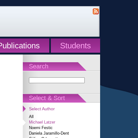
Publications
Students
Search
Select & Sort
Select Author
All
Michael Latzer
Noemi Festic
Daniela Jaramillo-Dent