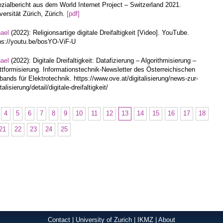
zialbericht aus dem World Internet Project – Switzerland 2021.
versität Zürich, Zürich.
[pdf]
hael
(2022): Religionsartige digitale Dreifaltigkeit [Video]. YouTube.
ps://youtu.be/bosYO-ViF-U
hael
(2022): Digitale Dreifaltigkeit: Datafizierung – Algorithmisierung –
ttformisierung. Informationstechnik-Newsletter des Österreichischen
bands für Elektrotechnik. https://www.ove.at/digitalisierung/news-zur-
italisierung/detail/digitale-dreifaltigkeit/
4
5
6
7
8
9
10
11
12
13
14
15
16
17
18
21
22
23
24
25
Contact
|
University of Zurich
|
IKMZ
|
About