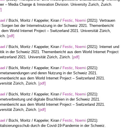
er – Media Change & Innovation Division. University Zurich, Zurich.
f]
hael
/ Büchi, Moritz / Kappeler, Kiran /
Festic, Noemi
(2021): Vertrauen
 Sorgen bei der Internetnutzung in der Schweiz 2021. Themenbericht
 dem World Internet Project – Switzerland 2021. Universität Zürich,
ich.
[pdf]
hael
/ Büchi, Moritz / Kappeler, Kiran /
Festic, Noemi
(2021): Internet und
itik in der Schweiz 2021. Themenbericht aus dem World Internet Project
witzerland 2021. Universität Zürich, Zürich.
[pdf]
hael
/ Büchi, Moritz / Kappeler, Kiran /
Festic, Noemi
(2021):
ernetanwendungen und deren Nutzung in der Schweiz 2021.
menbericht aus dem World Internet Project – Switzerland 2021.
versität Zürich, Zürich.
[pdf]
hael
/ Büchi, Moritz / Kappeler, Kiran /
Festic, Noemi
(2021):
ernetverbreitung und digitale Bruchlinien in der Schweiz 2021.
menbericht aus dem World Internet Project – Switzerland 2021.
versität Zürich, Zürich.
[pdf]
hael
/ Büchi, Moritz / Kappeler, Kiran /
Festic, Noemi
(2021):
italisierungsschub durch die Covid-19-Pandemie in der Schweiz.