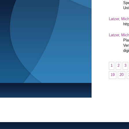
Spe
Uni
Latzer, Mic
htt
Latzer, Mic
Pla
Ver
dig
1
2
3
19
20