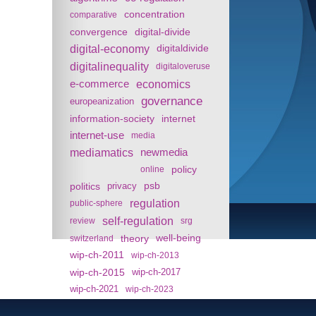
concentration
comparative
convergence
digital-divide
digital-economy
digitaldivide
digitalinequality
digitaloveruse
e-commerce
economics
governance
europeanization
information-society
internet
internet-use
media
mediamatics
newmedia
policy
online
politics
psb
privacy
regulation
public-sphere
self-regulation
review
srg
theory
well-being
switzerland
wip-ch-2011
wip-ch-2013
wip-ch-2015
wip-ch-2017
wip-ch-2021
wip-ch-2023