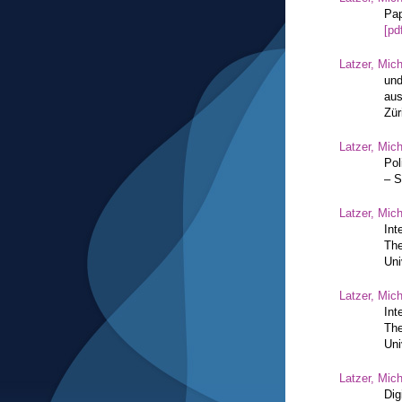
Pap
[pd
Latzer, Mic
und
aus
Zür
Latzer, Mic
Pol
– S
Latzer, Mic
Int
The
Uni
Latzer, Mic
Int
The
Uni
Latzer, Mic
Dig