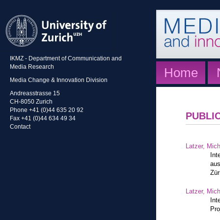
IKMZ - Department of Communication and
Media Research
Home
Media Change & Innovation Division
Andreasstrasse 15
CH-8050 Zurich
Phone +41 (0)44 635 20 92
PUBLI
Fax +41 (0)44 634 49 34
Contact
Latzer, Mic
Int
aus
Zür
Latzer, Mic
Int
Pro