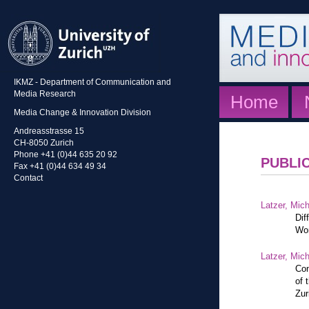
IKMZ - Department of Communication and
Media Research
Home
Media Change & Innovation Division
Andreasstrasse 15
CH-8050 Zurich
Phone +41 (0)44 635 20 92
PUBLI
Fax +41 (0)44 634 49 34
Contact
Latzer, Mic
Dif
Wor
Latzer, Mic
Con
of 
Zur