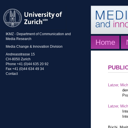
IKMZ - Department of Communication and
Media Research
Home
Media Change & Innovation Division
Andreasstrasse 15
CH-8050 Zurich
Phone +41 (0)44 635 20 92
PUBLI
Fax +41 (0)44 634 49 34
Contact
Latzer, Mic
der
Pro
Latzer, Mic
Int
Int
Büchi, Mori