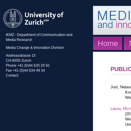
IKMZ - Department of Communication and
Media Research
Home
Media Change & Innovation Division
Andreasstrasse 15
CH-8050 Zurich
Phone +41 (0)44 635 20 92
PUBLI
Fax +41 (0)44 634 49 34
Contact
Just, Natas
Kro
Wie
Latzer, Mic
(20
Web
Uni