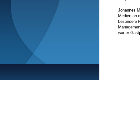
Johannes M.
Medien an 
besondere F
Management 
war er Gast