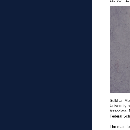
13th April 11
Sulkhan Met
University o
Associate. 
Federal Sch
The main fo