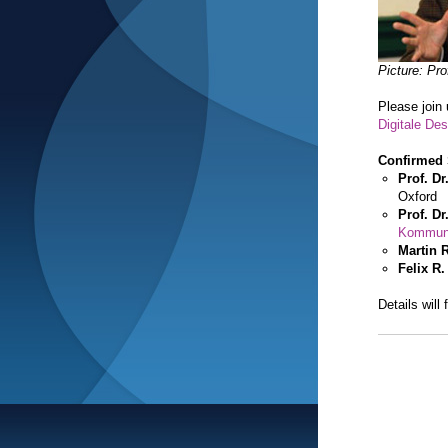
Picture: Pro
Please join 
Digitale De
Confirmed 
Prof. Dr
Oxford
Prof. D
Kommuni
Martin 
Felix R.
Details will 